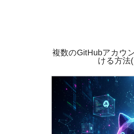
複数のGitHubアカ
ける方法(P