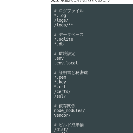
# ログファイル

*.log

/logs/

/logs/**

# データベース

*.sqlite

*.db

# 環境設定

.env

.env.local

# 証明書と秘密鍵

*.pem

*.key

*.crt

/certs/

/ssl/

# 依存関係

node_modules/

vendor/

# ビルド成果物

/dist/
