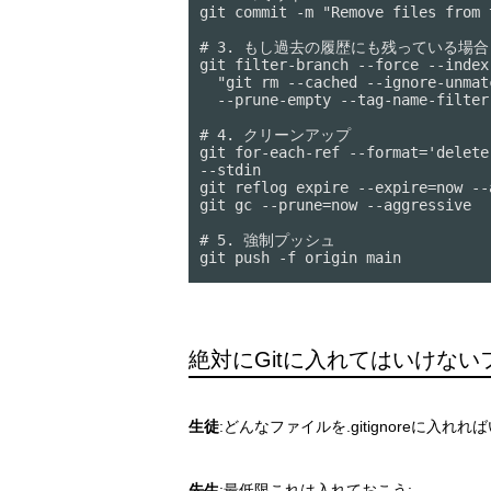
git commit -m "Remove files from t
# 3. もし過去の履歴にも残っている場合

git filter-branch --force --index-
  "git rm --cached --ignore-unmatch <files>" 

  --prune-empty --tag-name-filter cat -- --all

# 4. クリーンアップ

git for-each-ref --format='delete
--stdin

git reflog expire --expire=now --a
git gc --prune=now --aggressive

# 5. 強制プッシュ

git push -f origin main
絶対にGitに入れてはいけない
生徒
:どんなファイルを.gitignoreに入れ
先生
:最低限これは入れておこう: