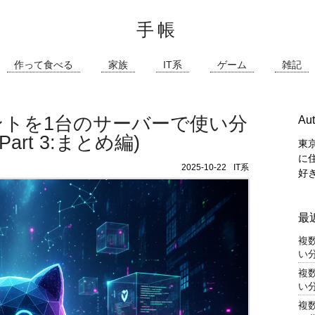
手帳
作って食べる
家族
IT系
ゲーム
雑記
ウントを1台のサーバーで使い分
Aut
art 3:まとめ編)
東
に
2025-10-22
IT系
好
最
複
い分
複
い分
複