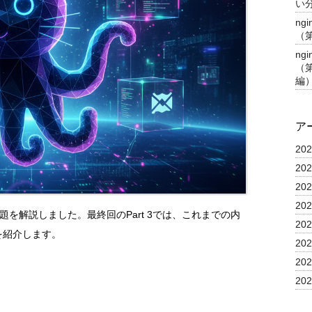
い分
ng
（
ng
（第
編
ア
20
20
20
20
gnore問題を解説しました。最終回のPart 3では、これまでの内
20
を紹介します。
20
20
20