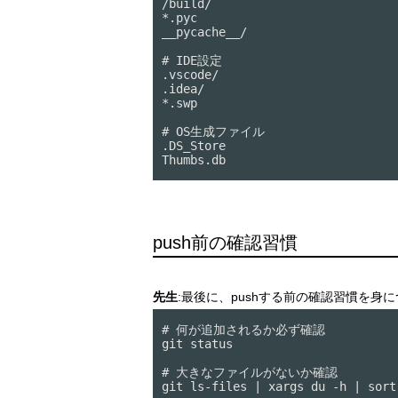
/build/

*.pyc

__pycache__/

# IDE設定

.vscode/

.idea/

*.swp

# OS生成ファイル

.DS_Store

Thumbs.db
push前の確認習慣
先生
:最後に、pushする前の確認習慣を身
# 何が追加されるか必ず確認

git status

# 大きなファイルがないか確認

git ls-files | xargs du -h | sort