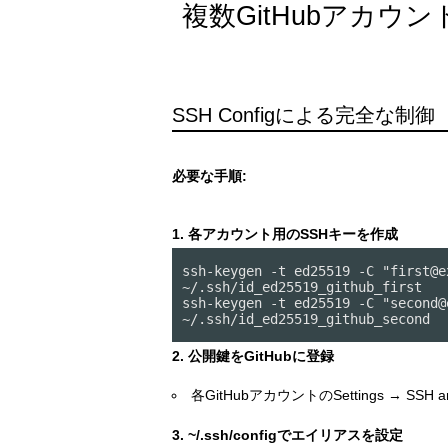
複数GitHubアカウ
SSH Configによる完全な制御
必要な手順:
1. 各アカウント用のSSHキーを作成
ssh-keygen -t ed25519 -C "first@e
~/.ssh/id_ed25519_github_first

ssh-keygen -t ed25519 -C "second@
~/.ssh/id_ed25519_github_second
2. 公開鍵をGitHubに登録
各GitHubアカウントのSettings → SSH and
3. ~/.ssh/configでエイリアスを設定