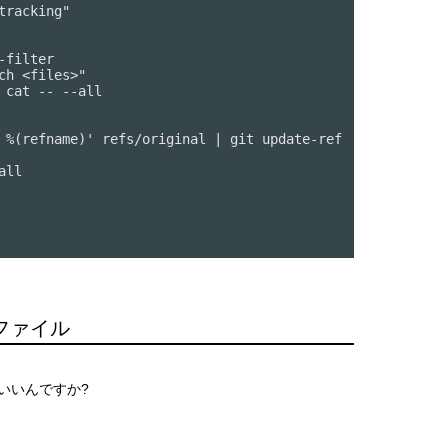
racking"

filter 

 %(refname)' refs/original | git update-ref 
ll

ファイル
ればいいんですか?