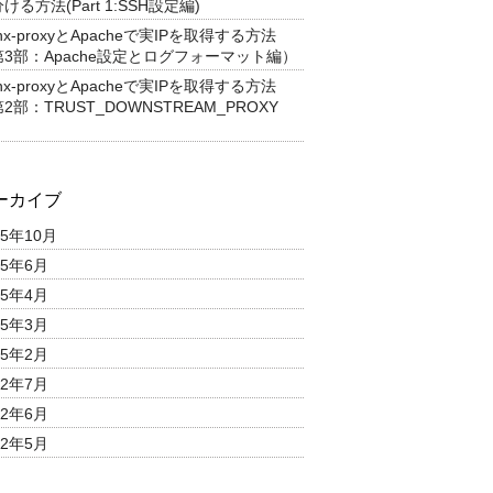
ける方法(Part 1:SSH設定編)
inx-proxyとApacheで実IPを取得する方法
第3部：Apache設定とログフォーマット編）
inx-proxyとApacheで実IPを取得する方法
2部：TRUST_DOWNSTREAM_PROXY
）
ーカイブ
25年10月
25年6月
25年4月
25年3月
25年2月
22年7月
22年6月
22年5月