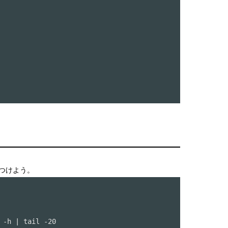
につけよう。
 -h | tail -20
