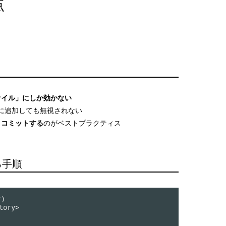
点
。
いファイル」にしか効かない
reに追加しても無視されない
成・コミットする
のがベストプラクティス
る手順


ory>
