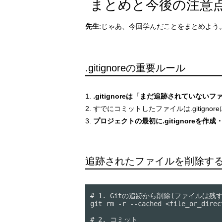
まとめと今後の注意
先生
:じゃあ、今回学んだことをまとめよう
.gitignoreの重要ルール
.gitignoreは「まだ追跡されていな
すでにコミットしたファイルは.gitigno
プロジェクトの最初に.gitignoreを作
追跡されたファイルを削除す
# 1. Gitの追跡から削除(ファイルは残す)
git rm -r --cached <file_or_direct
# 2. コミット
