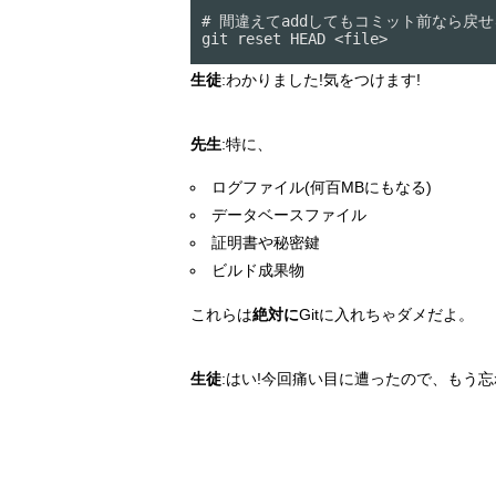
# 間違えてaddしてもコミット前なら戻せる
git reset HEAD <file>
生徒
:わかりました!気をつけます!
先生
:特に、
ログファイル(何百MBにもなる)
データベースファイル
証明書や秘密鍵
ビルド成果物
これらは
絶対に
Gitに入れちゃダメだよ。
生徒
:はい!今回痛い目に遭ったので、もう