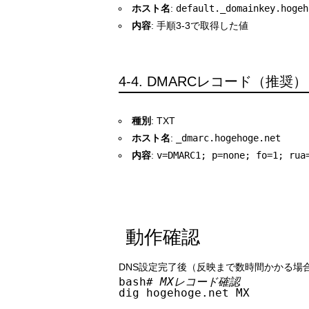
ホスト名
:
default._domainkey.
hogeh
内容
: 手順3-3で取得した値
4-4. DMARCレコード（推奨）
種別
: TXT
ホスト名
:
_dmarc.
hogehoge
.net
内容
:
v=DMARC1; p=none; fo=1; rua
動作確認
DNS設定完了後（反映まで数時間かかる場
bash
# MXレコード確認
dig hogehoge.net MX