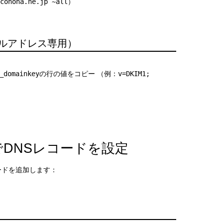
conoha.ne.jp ~all
）
メールアドレス専用）
_domainkey
の行の値をコピー （例：
v=DKIM1;
VPSでDNSレコードを設定
ードを追加します：