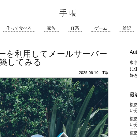
手帳
作って食べる
家族
IT系
ゲーム
雑記
ーバーを利用してメールサーバー
Aut
築してみる
東
に
2025-06-10
IT系
好
最
複
い分
複
い分
複