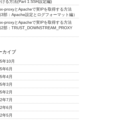
ける方法(Part 1:SSH設定編)
inx-proxyとApacheで実IPを取得する方法
第3部：Apache設定とログフォーマット編）
inx-proxyとApacheで実IPを取得する方法
2部：TRUST_DOWNSTREAM_PROXY
）
ーカイブ
25年10月
25年6月
25年4月
25年3月
25年2月
22年7月
22年6月
22年5月