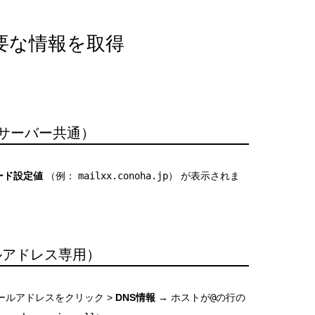
必要な情報を取得
ルサーバー共通）
ード設定値
（例：
mailxx.conoha.jp
） が表示されま
ールアドレス専用）
ールアドレスをクリック >
DNS情報
→ ホストが
@
の行の