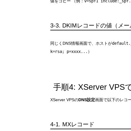
値をコピー （例：
v=spf1 include:_spf.
3-3. DKIMレコードの値（
同じくDNS情報画面で、ホストが
default.
k=rsa; p=xxxx...
）
手順4: XServer 
XServer VPSの
DNS設定
画面で以下のレコ
4-1. MXレコード